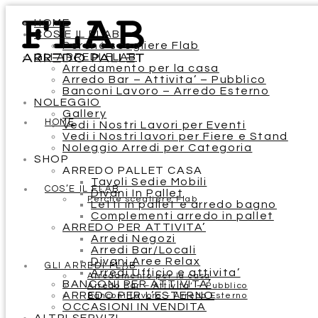
HOME
COS’E IL FLAB
Perchè scegliere Flab
GLI ARREDI FLAB
Arredamento per la casa
Arredo Bar – Attivita’ – Pubblico
Banconi Lavoro – Arredo Esterno
NOLEGGIO
Gallery
HOME
Vedi i Nostri Lavori per Eventi
Vedi i Nostri lavori per Fiere e Stand
Noleggio Arredi per Categoria
SHOP
ARREDO PALLET CASA
Tavoli Sedie Mobili
COS’E IL FLAB
Divani In Pallet
Perchè scegliere Flab
Letti in pallet e arredo bagno
Complementi arredo in pallet
ARREDO PER ATTIVITA’
Arredi Negozi
Arredi Bar/Locali
Divani Aree Relax
GLI ARREDI FLAB
Arredi Ufficio e attivita’
Arredamento per la casa
BANCONI PER ATTIVITA’
Arredo Bar – Attivita’ – Pubblico
ARREDO PER L’ESTERNO
Banconi Lavoro – Arredo Esterno
OCCASIONI IN VENDITA