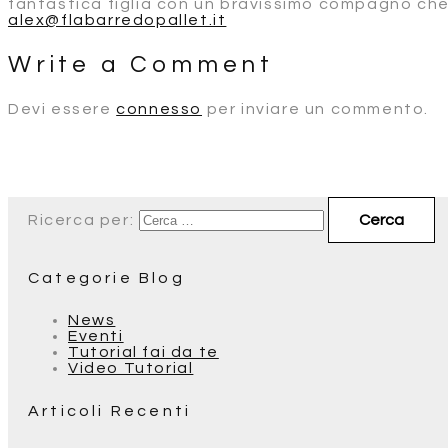
fantastica figlia con un bravissimo compagno che
alex@flabarredopallet.it
Write a Comment
Devi essere
connesso
per inviare un commento.
Ricerca per:
Categorie Blog
News
Eventi
Tutorial fai da te
Video Tutorial
Articoli Recenti