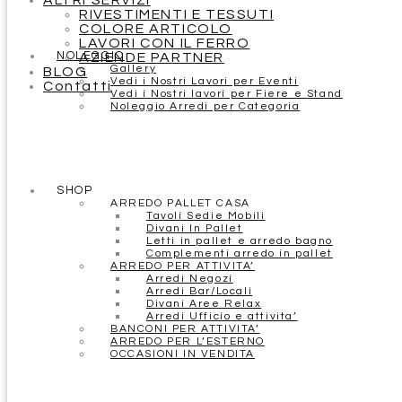
ALTRI SERVIZI
RIVESTIMENTI E TESSUTI
COLORE ARTICOLO
LAVORI CON IL FERRO
NOLEGGIO
AZIENDE PARTNER
Gallery
BLOG
Vedi i Nostri Lavori per Eventi
Contatti
Vedi i Nostri lavori per Fiere e Stand
Noleggio Arredi per Categoria
SHOP
ARREDO PALLET CASA
Tavoli Sedie Mobili
Divani In Pallet
Letti in pallet e arredo bagno
Complementi arredo in pallet
ARREDO PER ATTIVITA’
Arredi Negozi
Arredi Bar/Locali
Divani Aree Relax
Arredi Ufficio e attivita’
BANCONI PER ATTIVITA’
ARREDO PER L’ESTERNO
OCCASIONI IN VENDITA