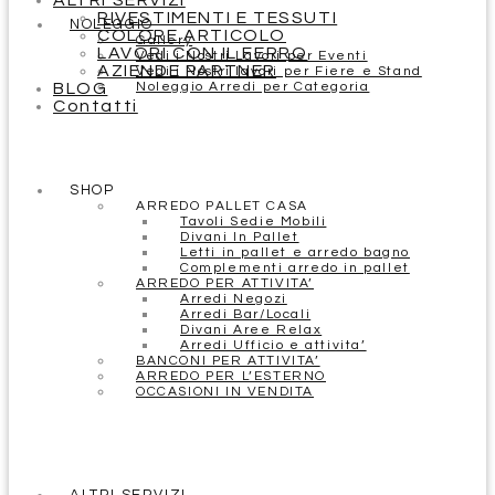
ALTRI SERVIZI
RIVESTIMENTI E TESSUTI
NOLEGGIO
COLORE ARTICOLO
Gallery
LAVORI CON IL FERRO
Vedi i Nostri Lavori per Eventi
AZIENDE PARTNER
Vedi i Nostri lavori per Fiere e Stand
BLOG
Noleggio Arredi per Categoria
Contatti
SHOP
ARREDO PALLET CASA
Tavoli Sedie Mobili
Divani In Pallet
Letti in pallet e arredo bagno
Complementi arredo in pallet
ARREDO PER ATTIVITA’
Arredi Negozi
Arredi Bar/Locali
Divani Aree Relax
Arredi Ufficio e attivita’
BANCONI PER ATTIVITA’
ARREDO PER L’ESTERNO
OCCASIONI IN VENDITA