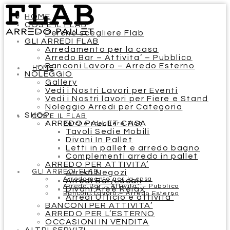
HOME
COS’E IL FLAB
Perchè scegliere Flab
GLI ARREDI FLAB
Arredamento per la casa
Arredo Bar – Attivita’ – Pubblico
Banconi Lavoro – Arredo Esterno
HOME
NOLEGGIO
Gallery
Vedi i Nostri Lavori per Eventi
Vedi i Nostri lavori per Fiere e Stand
Noleggio Arredi per Categoria
SHOP
COS’E IL FLAB
ARREDO PALLET CASA
Perchè scegliere Flab
Tavoli Sedie Mobili
Divani In Pallet
Letti in pallet e arredo bagno
Complementi arredo in pallet
ARREDO PER ATTIVITA’
GLI ARREDI FLAB
Arredi Negozi
Arredamento per la casa
Arredi Bar/Locali
Arredo Bar – Attivita’ – Pubblico
Divani Aree Relax
Banconi Lavoro – Arredo Esterno
Arredi Ufficio e attivita’
BANCONI PER ATTIVITA’
ARREDO PER L’ESTERNO
OCCASIONI IN VENDITA