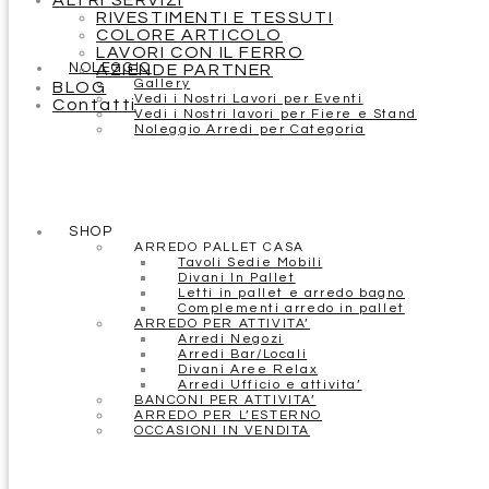
ALTRI SERVIZI
RIVESTIMENTI E TESSUTI
COLORE ARTICOLO
LAVORI CON IL FERRO
NOLEGGIO
AZIENDE PARTNER
Gallery
BLOG
Vedi i Nostri Lavori per Eventi
Contatti
Vedi i Nostri lavori per Fiere e Stand
Noleggio Arredi per Categoria
SHOP
ARREDO PALLET CASA
Tavoli Sedie Mobili
Divani In Pallet
Letti in pallet e arredo bagno
Complementi arredo in pallet
ARREDO PER ATTIVITA’
Arredi Negozi
Arredi Bar/Locali
Divani Aree Relax
Arredi Ufficio e attivita’
BANCONI PER ATTIVITA’
ARREDO PER L’ESTERNO
OCCASIONI IN VENDITA