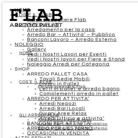
HOME
COS’E IL FLAB
Perchè scegliere Flab
GLI ARREDI FLAB
Arredamento per la casa
Arredo Bar – Attivita’ – Pubblico
Banconi Lavoro – Arredo Esterno
NOLEGGIO
Gallery
HOME
Vedi i Nostri Lavori per Eventi
Vedi i Nostri lavori per Fiere e Stand
Noleggio Arredi per Categoria
SHOP
ARREDO PALLET CASA
Tavoli Sedie Mobili
COS’E IL FLAB
Divani In Pallet
Perchè scegliere Flab
Letti in pallet e arredo bagno
Complementi arredo in pallet
ARREDO PER ATTIVITA’
Arredi Negozi
Arredi Bar/Locali
Divani Aree Relax
GLI ARREDI FLAB
Arredi Ufficio e attivita’
Arredamento per la casa
BANCONI PER ATTIVITA’
Arredo Bar – Attivita’ – Pubblico
ARREDO PER L’ESTERNO
Banconi Lavoro – Arredo Esterno
OCCASIONI IN VENDITA