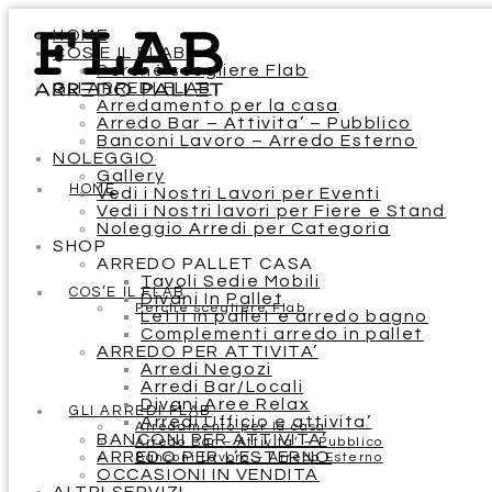
HOME
COS’E IL FLAB
Perchè scegliere Flab
GLI ARREDI FLAB
Arredamento per la casa
Arredo Bar – Attivita’ – Pubblico
Banconi Lavoro – Arredo Esterno
NOLEGGIO
Gallery
HOME
Vedi i Nostri Lavori per Eventi
Vedi i Nostri lavori per Fiere e Stand
Noleggio Arredi per Categoria
SHOP
ARREDO PALLET CASA
Tavoli Sedie Mobili
COS’E IL FLAB
Divani In Pallet
Perchè scegliere Flab
Letti in pallet e arredo bagno
Complementi arredo in pallet
ARREDO PER ATTIVITA’
Arredi Negozi
Arredi Bar/Locali
Divani Aree Relax
GLI ARREDI FLAB
Arredi Ufficio e attivita’
Arredamento per la casa
BANCONI PER ATTIVITA’
Arredo Bar – Attivita’ – Pubblico
ARREDO PER L’ESTERNO
Banconi Lavoro – Arredo Esterno
OCCASIONI IN VENDITA