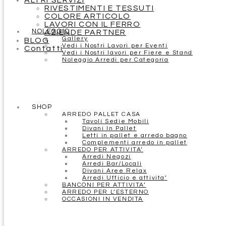
ALTRI SERVIZI
RIVESTIMENTI E TESSUTI
COLORE ARTICOLO
LAVORI CON IL FERRO
NOLEGGIO
AZIENDE PARTNER
Gallery
BLOG
Vedi i Nostri Lavori per Eventi
Contatti
Vedi i Nostri lavori per Fiere e Stand
Noleggio Arredi per Categoria
SHOP
ARREDO PALLET CASA
Tavoli Sedie Mobili
Divani In Pallet
Letti in pallet e arredo bagno
Complementi arredo in pallet
ARREDO PER ATTIVITA’
Arredi Negozi
Arredi Bar/Locali
Divani Aree Relax
Arredi Ufficio e attivita’
BANCONI PER ATTIVITA’
ARREDO PER L’ESTERNO
OCCASIONI IN VENDITA