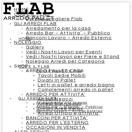
HOME
COS’E IL FLAB
Perchè scegliere Flab
GLI ARREDI FLAB
Arredamento per la casa
Arredo Bar – Attivita’ – Pubblico
Banconi Lavoro – Arredo Esterno
HOME
NOLEGGIO
Gallery
Vedi i Nostri Lavori per Eventi
Vedi i Nostri lavori per Fiere e Stand
Noleggio Arredi per Categoria
SHOP
COS’E IL FLAB
ARREDO PALLET CASA
Perchè scegliere Flab
Tavoli Sedie Mobili
Divani In Pallet
Letti in pallet e arredo bagno
Complementi arredo in pallet
ARREDO PER ATTIVITA’
GLI ARREDI FLAB
Arredi Negozi
Arredamento per la casa
Arredi Bar/Locali
Arredo Bar – Attivita’ – Pubblico
Divani Aree Relax
Banconi Lavoro – Arredo Esterno
Arredi Ufficio e attivita’
BANCONI PER ATTIVITA’
ARREDO PER L’ESTERNO
OCCASIONI IN VENDITA