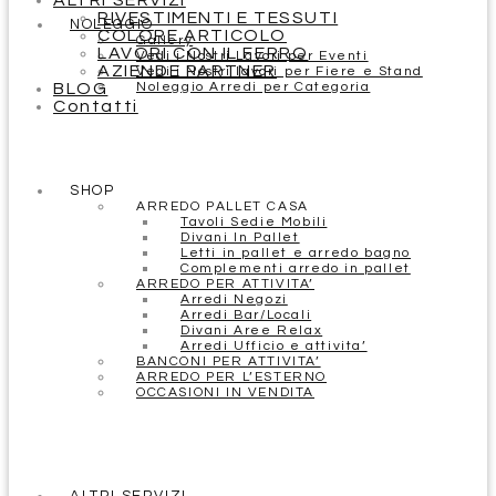
ALTRI SERVIZI
RIVESTIMENTI E TESSUTI
NOLEGGIO
COLORE ARTICOLO
Gallery
LAVORI CON IL FERRO
Vedi i Nostri Lavori per Eventi
AZIENDE PARTNER
Vedi i Nostri lavori per Fiere e Stand
BLOG
Noleggio Arredi per Categoria
Contatti
SHOP
ARREDO PALLET CASA
Tavoli Sedie Mobili
Divani In Pallet
Letti in pallet e arredo bagno
Complementi arredo in pallet
ARREDO PER ATTIVITA’
Arredi Negozi
Arredi Bar/Locali
Divani Aree Relax
Arredi Ufficio e attivita’
BANCONI PER ATTIVITA’
ARREDO PER L’ESTERNO
OCCASIONI IN VENDITA