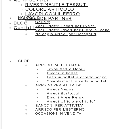
ALTRI SERVIZI
RIVESTIMENTI E TESSUTI
COLORE ARTICOLO
LAVORI CON IL FERRO
NOLEGGIO
AZIENDE PARTNER
Gallery
BLOG
Vedi i Nostri Lavori per Eventi
Contatti
Vedi i Nostri lavori per Fiere e Stand
Noleggio Arredi per Categoria
SHOP
ARREDO PALLET CASA
Tavoli Sedie Mobili
Divani In Pallet
Letti in pallet e arredo bagno
Complementi arredo in pallet
ARREDO PER ATTIVITA’
Arredi Negozi
Arredi Bar/Locali
Divani Aree Relax
Arredi Ufficio e attivita’
BANCONI PER ATTIVITA’
ARREDO PER L’ESTERNO
OCCASIONI IN VENDITA