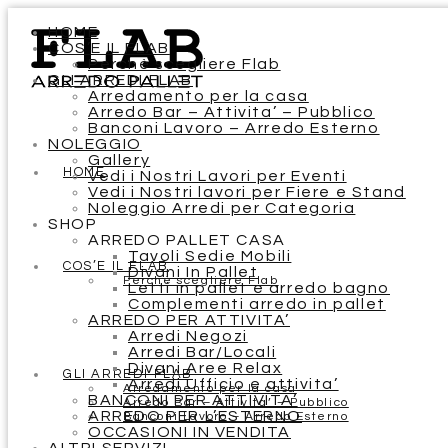
HOME
COS’E IL FLAB
Perchè scegliere Flab
GLI ARREDI FLAB
Arredamento per la casa
Arredo Bar – Attivita’ – Pubblico
Banconi Lavoro – Arredo Esterno
NOLEGGIO
Gallery
HOME
Vedi i Nostri Lavori per Eventi
Vedi i Nostri lavori per Fiere e Stand
Noleggio Arredi per Categoria
SHOP
ARREDO PALLET CASA
Tavoli Sedie Mobili
COS’E IL FLAB
Divani In Pallet
Perchè scegliere Flab
Letti in pallet e arredo bagno
Complementi arredo in pallet
ARREDO PER ATTIVITA’
Arredi Negozi
Arredi Bar/Locali
Divani Aree Relax
GLI ARREDI FLAB
Arredi Ufficio e attivita’
Arredamento per la casa
BANCONI PER ATTIVITA’
Arredo Bar – Attivita’ – Pubblico
ARREDO PER L’ESTERNO
Banconi Lavoro – Arredo Esterno
OCCASIONI IN VENDITA