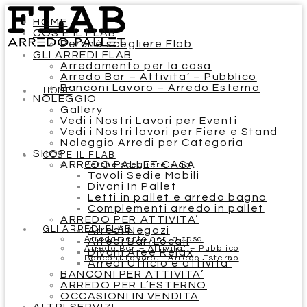
HOME
COS’E IL FLAB
Perchè scegliere Flab
GLI ARREDI FLAB
Arredamento per la casa
Arredo Bar – Attivita’ – Pubblico
Banconi Lavoro – Arredo Esterno
HOME
NOLEGGIO
Gallery
Vedi i Nostri Lavori per Eventi
Vedi i Nostri lavori per Fiere e Stand
Noleggio Arredi per Categoria
SHOP
COS’E IL FLAB
ARREDO PALLET CASA
Perchè scegliere Flab
Tavoli Sedie Mobili
Divani In Pallet
Letti in pallet e arredo bagno
Complementi arredo in pallet
ARREDO PER ATTIVITA’
GLI ARREDI FLAB
Arredi Negozi
Arredamento per la casa
Arredi Bar/Locali
Arredo Bar – Attivita’ – Pubblico
Divani Aree Relax
Banconi Lavoro – Arredo Esterno
Arredi Ufficio e attivita’
BANCONI PER ATTIVITA’
ARREDO PER L’ESTERNO
OCCASIONI IN VENDITA