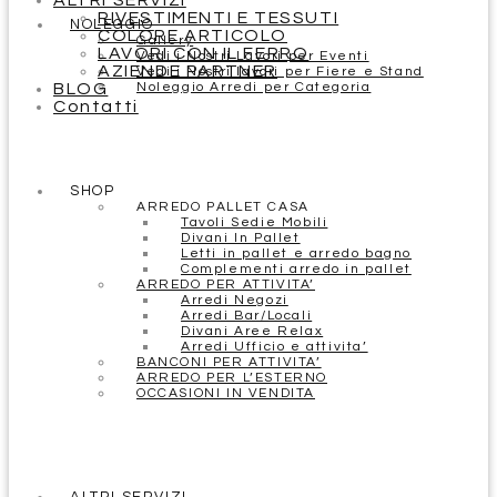
ALTRI SERVIZI
RIVESTIMENTI E TESSUTI
NOLEGGIO
COLORE ARTICOLO
Gallery
LAVORI CON IL FERRO
Vedi i Nostri Lavori per Eventi
AZIENDE PARTNER
Vedi i Nostri lavori per Fiere e Stand
BLOG
Noleggio Arredi per Categoria
Contatti
SHOP
ARREDO PALLET CASA
Tavoli Sedie Mobili
Divani In Pallet
Letti in pallet e arredo bagno
Complementi arredo in pallet
ARREDO PER ATTIVITA’
Arredi Negozi
Arredi Bar/Locali
Divani Aree Relax
Arredi Ufficio e attivita’
BANCONI PER ATTIVITA’
ARREDO PER L’ESTERNO
OCCASIONI IN VENDITA