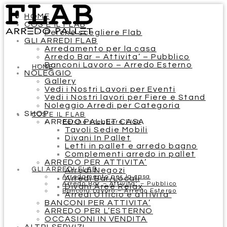
HOME
COS’E IL FLAB
Perchè scegliere Flab
GLI ARREDI FLAB
Arredamento per la casa
Arredo Bar – Attivita’ – Pubblico
Banconi Lavoro – Arredo Esterno
HOME
NOLEGGIO
Gallery
Vedi i Nostri Lavori per Eventi
Vedi i Nostri lavori per Fiere e Stand
Noleggio Arredi per Categoria
SHOP
COS’E IL FLAB
ARREDO PALLET CASA
Perchè scegliere Flab
Tavoli Sedie Mobili
Divani In Pallet
Letti in pallet e arredo bagno
Complementi arredo in pallet
ARREDO PER ATTIVITA’
GLI ARREDI FLAB
Arredi Negozi
Arredamento per la casa
Arredi Bar/Locali
Arredo Bar – Attivita’ – Pubblico
Divani Aree Relax
Banconi Lavoro – Arredo Esterno
Arredi Ufficio e attivita’
BANCONI PER ATTIVITA’
ARREDO PER L’ESTERNO
OCCASIONI IN VENDITA