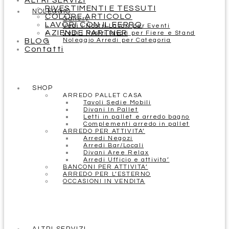
ALTRI SERVIZI
RIVESTIMENTI E TESSUTI
NOLEGGIO
COLORE ARTICOLO
Gallery
LAVORI CON IL FERRO
Vedi i Nostri Lavori per Eventi
AZIENDE PARTNER
Vedi i Nostri lavori per Fiere e Stand
BLOG
Noleggio Arredi per Categoria
Contatti
SHOP
ARREDO PALLET CASA
Tavoli Sedie Mobili
Divani In Pallet
Letti in pallet e arredo bagno
Complementi arredo in pallet
ARREDO PER ATTIVITA’
Arredi Negozi
Arredi Bar/Locali
Divani Aree Relax
Arredi Ufficio e attivita’
BANCONI PER ATTIVITA’
ARREDO PER L’ESTERNO
OCCASIONI IN VENDITA