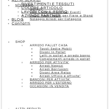
ALTRI SERVIZI
RIVESTIMENTI E TESSUTI
NOLEGGIO
COLORE ARTICOLO
Gallery
LAVORI CON IL FERRO
Vedi i Nostri Lavori per Eventi
AZIENDE PARTNER
Vedi i Nostri lavori per Fiere e Stand
BLOG
Noleggio Arredi per Categoria
Contatti
SHOP
ARREDO PALLET CASA
Tavoli Sedie Mobili
Divani In Pallet
Letti in pallet e arredo bagno
Complementi arredo in pallet
ARREDO PER ATTIVITA’
Arredi Negozi
Arredi Bar/Locali
Divani Aree Relax
Arredi Ufficio e attivita’
BANCONI PER ATTIVITA’
ARREDO PER L’ESTERNO
OCCASIONI IN VENDITA