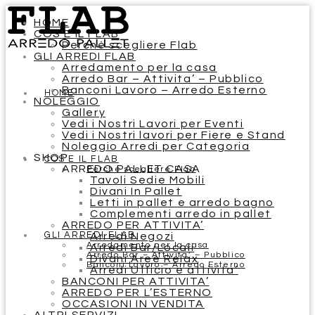
HOME
COS’E IL FLAB
Perchè scegliere Flab
GLI ARREDI FLAB
Arredamento per la casa
Arredo Bar – Attivita’ – Pubblico
Banconi Lavoro – Arredo Esterno
HOME
NOLEGGIO
Gallery
Vedi i Nostri Lavori per Eventi
Vedi i Nostri lavori per Fiere e Stand
Noleggio Arredi per Categoria
SHOP
COS’E IL FLAB
ARREDO PALLET CASA
Perchè scegliere Flab
Tavoli Sedie Mobili
Divani In Pallet
Letti in pallet e arredo bagno
Complementi arredo in pallet
ARREDO PER ATTIVITA’
GLI ARREDI FLAB
Arredi Negozi
Arredamento per la casa
Arredi Bar/Locali
Arredo Bar – Attivita’ – Pubblico
Divani Aree Relax
Banconi Lavoro – Arredo Esterno
Arredi Ufficio e attivita’
BANCONI PER ATTIVITA’
ARREDO PER L’ESTERNO
OCCASIONI IN VENDITA